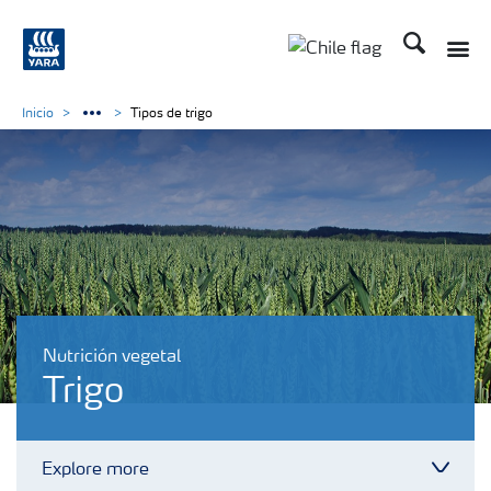
Buscar
Toggle
Toggle country lan
Inicio
Tipos de trigo
Nutrición vegetal
Trigo
Explore more
Toggl