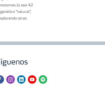
cromosomas (o sea 42
genético “natural”,
explorando otras
íguenos
cebook
instagram
linkedin
youtube
spotify