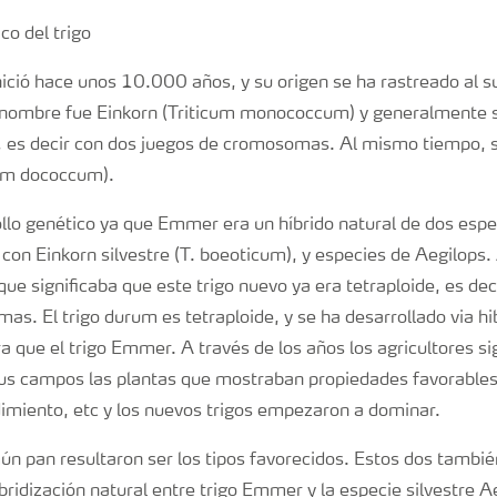
 inició hace unos 10.000 años, y su origen se ha rastreado al s
 nombre fue Einkorn (Triticum monococcum) y generalmente 
e, es decir con dos juegos de cromosomas. Al mismo tiempo, 
ium dococcum).
llo genético ya que Emmer era un híbrido natural de dos espe
 con Einkorn silvestre (T. boeoticum), y especies de Aegilops
 que significaba que este trigo nuevo ya era tetraploide, es dec
s. El trigo durum es tetraploide, y se ha desarrollado via hi
 que el trigo Emmer. A través de los años los agricultores si
us campos las plantas que mostraban propiedades favorables
imiento, etc y los nuevos trigos empezaron a dominar.
mún pan resultaron ser los tipos favorecidos. Estos dos tambié
bridización natural entre trigo Emmer y la especie silvestre Ae