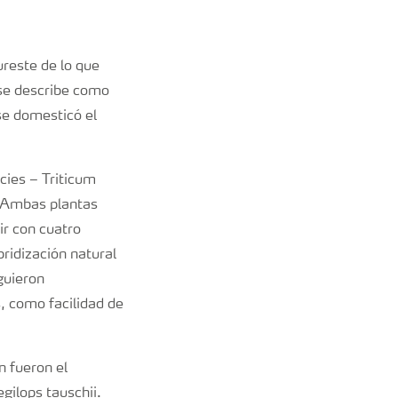
ureste de lo que
se describe como
se domesticó el
cies – Triticum
. Ambas plantas
ir con cuatro
bridización natural
guieron
, como facilidad de
n fueron el
gilops tauschii.