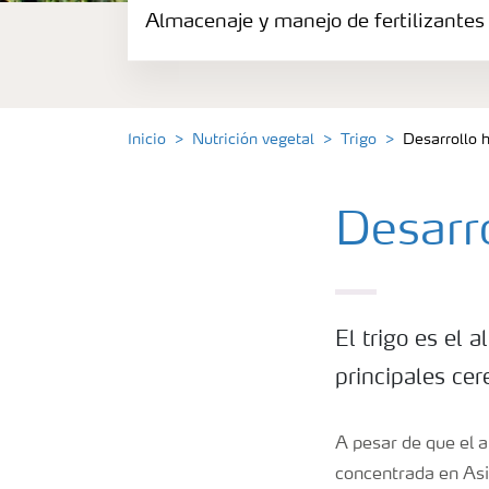
Almacenaje y manejo de fertilizantes
Fertilizantes
Portafolio de Agricultura Digital
Inicio
Nutrición vegetal
Trigo
Desarrollo h
Almacenaje y manejo de fertilizantes
Desarro
Soluciones por cultivos
Deficiencia de nutrientes en cultivos
El trigo es el 
principales ce
A pesar de que el a
concentrada en Asi