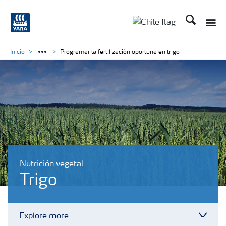
Buscar
Toggle
Toggle country lan
Inicio
Programar la fertilización oportuna en trigo
Nutrición vegetal
Trigo
Explore more
Toggl