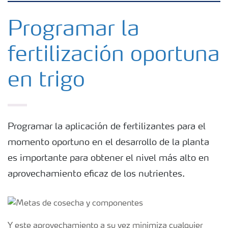
Fertilizantes con baja Huella de Carbono
Programar la
fertilización oportuna
Fertilizantes
en trigo
Portafolio de Agricultura Digital
Almacenaje y manejo de fertilizantes
Programar la aplicación de fertilizantes para el
momento oportuno en el desarrollo de la planta
Soluciones por cultivos
es importante para obtener el nivel más alto en
aprovechamiento eficaz de los nutrientes.
Deficiencia de nutrientes en cultivos
Y este aprovechamiento a su vez minimiza cualquier