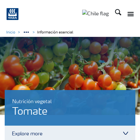
Buscar
Toggle
Toggle country lan
Inicio
Información esencial
Nutrición vegetal
Tomate
Explore more
Toggl