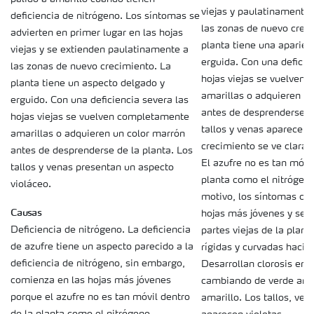
viejas y paulatinamente
deficiencia de nitrógeno. Los síntomas se
las zonas de nuevo crec
advierten en primer lugar en las hojas
planta tiene una aparien
viejas y se extienden paulatinamente a
erguida. Con una deficie
las zonas de nuevo crecimiento. La
hojas viejas se vuelven
planta tiene un aspecto delgado y
amarillas o adquieren u
erguido. Con una deficiencia severa las
antes de desprenderse de
hojas viejas se vuelven completamente
tallos y venas aparecen v
amarillas o adquieren un color marrón
crecimiento se ve clara
antes de desprenderse de la planta. Los
El azufre no es tan móvil
tallos y venas presentan un aspecto
planta como el nitrógeno
violáceo.
motivo, los síntomas co
Causas
hojas más jóvenes y se e
Deficiencia de nitrógeno. La deficiencia
partes viejas de la plant
de azufre tiene un aspecto parecido a la
rígidas y curvadas hacia 
deficiencia de nitrógeno, sin embargo,
Desarrollan clorosis entr
comienza en las hojas más jóvenes
cambiando de verde amar
porque el azufre no es tan móvil dentro
amarillo. Los tallos, ven
de la planta como el nitrógeno.