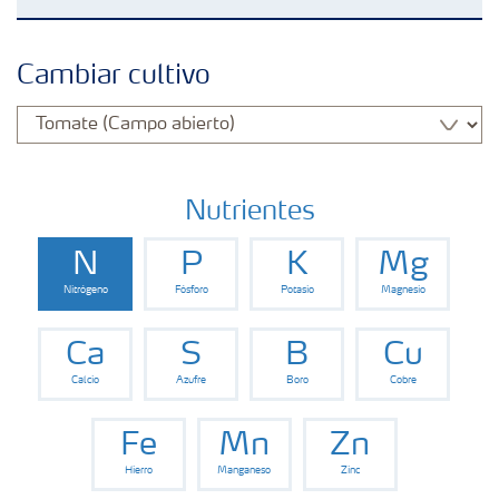
Fertilizantes con baja Huella de Carbono
Cambiar cultivo
Fertilizantes
Portafolio de Agricultura Digital
Nutrientes
N
P
K
Mg
Almacenaje y manejo de fertilizantes
Nitrógeno
Fósforo
Potasio
Magnesio
Soluciones por cultivos
Ca
S
B
Cu
Calcio
Azufre
Boro
Cobre
Deficiencia de nutrientes en cultivos
Fe
Mn
Zn
Hierro
Manganeso
Zinc