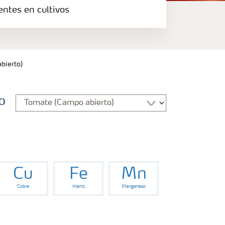
entes en cultivos
bierto)
o
Cu
Fe
Mn
Cobre
Hierro
Manganeso