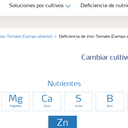
Soluciones por cultivos
Deficiencia de nutri
cias-Tomate (Campo abierto)
Deficiencia de zinc-Tomate (Campo a
Cambiar cultiv
Nutrientes
Mg
Ca
S
B
Magnesio
Calcio
Azufre
Boro
Zn