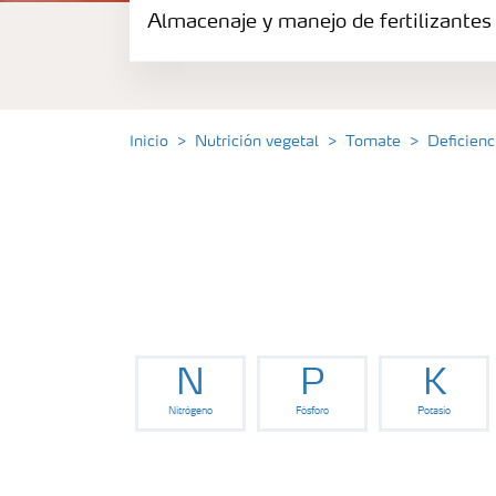
Almacenaje y manejo de fertilizantes
Fertilizantes
Portafolio de Agricultura Digital
Inicio
Nutrición vegetal
Tomate
Deficien
Almacenaje y manejo de fertilizantes
Soluciones por cultivos
Deficiencia de nutrientes en cultivos
N
P
K
Nitrógeno
Fósforo
Potasio