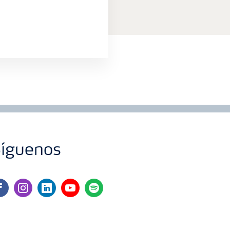
íguenos
cebook
instagram
linkedin
youtube
spotify