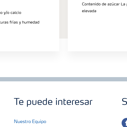
Contenido de azúcar La
muere y las hojas nu
elevada
o y/o calcio
caso las puntas y má
uras frías y humedad
frutos muestran una 
Te puede interesar
S
fa
Nuestro Equipo