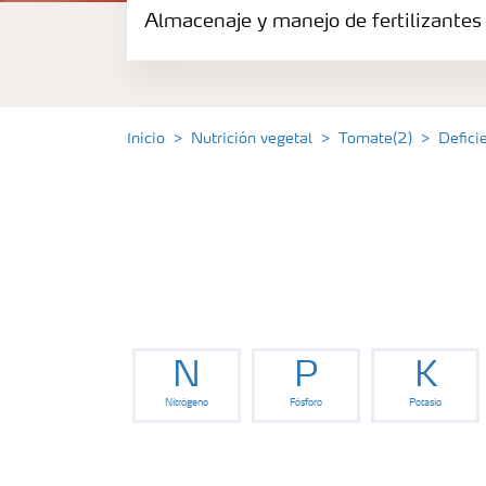
Almacenaje y manejo de fertilizantes
Fertilizantes
Portafolio de Agricultura Digital
Inicio
Nutrición vegetal
Tomate(2)
Defici
Almacenaje y manejo de fertilizantes
Soluciones por cultivos
Deficiencia de nutrientes en cultivos
N
P
K
Nitrógeno
Fósforo
Potasio