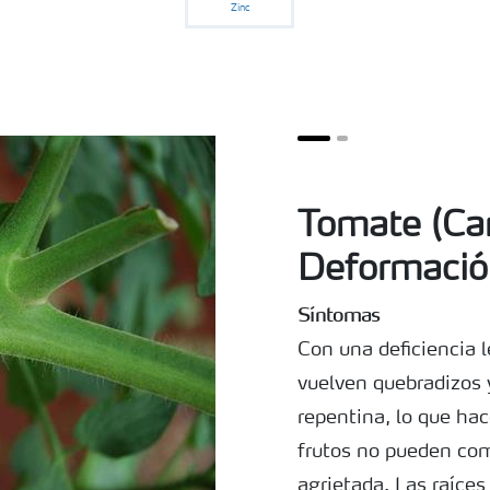
Zinc
Tomate (Cam
Deformació
Síntomas
Con una deficiencia l
vuelven quebradizos
repentina, lo que ha
frutos no pueden come
agrietada. Las raíces