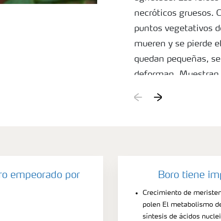
necróticos gruesos. C
puntos vegetativos de
mueren y se pierde el
quedan pequeñas, se 
deforman. Muestran 
venas de color entre 
pueden adquirir un to
más viejas se vuelve
Causas
Deficiencia de boro. 
oro empeorado por
provocarse por un en
Boro tiene im
provoca la inmoviliza
Crecimiento de meriste
puede ser entonces a
polen El metabolismo de
síntesis de ácidos nucle
con una deficiencia d