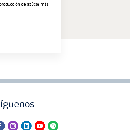
 producción de azúcar más
evas se deforman, aunque en este
rgenes foliares se marchitan y los
característica podredumbre apical.
íguenos
cebook
instagram
linkedin
youtube
spotify