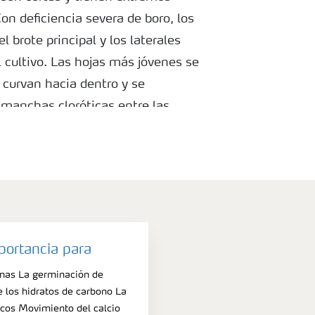
on deficiencia severa de boro, los
l brote principal y los laterales
 cultivo. Las hojas más jóvenes se
curvan hacia dentro y se
manchas cloróticas entre las
amarillo y naranja y las venas
no amarillo o violeta. Las hojas
n verdes amarillentas.
La deficiencia de boro puede
calado excesivo del suelo. Esto
portancia para
ción del boro del suelo, que no
mas La germinación de
bsorbido por la planta. También
 los hidratos de carbono La
icos Movimiento del calcio
e calcio severa el ápice vegetativo