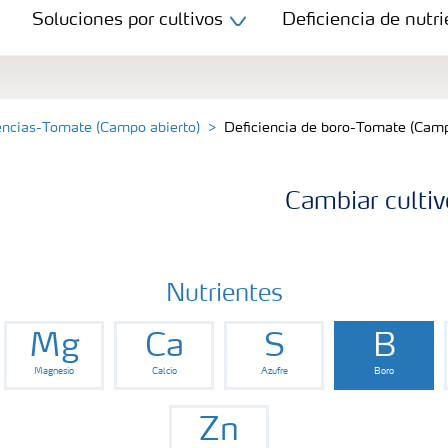
Soluciones por cultivos
Deficiencia de nutri
encias-Tomate (Campo abierto)
Deficiencia de boro-Tomate (Camp
Cambiar cultiv
Nutrientes
Mg
Ca
S
B
Magnesio
Calcio
Azufre
Boro
Zn