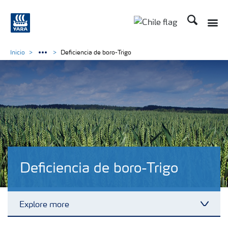
Buscar
Toggle
Toggle country lan
Inicio
Deficiencia de boro-Trigo
Deficiencia de boro-Trigo
Explore more
Toggl