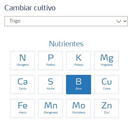
Fertilizantes con baja Huella de Carbono
Cambiar cultivo
Fertilizantes
Portafolio de Agricultura Digital
Nutrientes
N
P
K
Mg
Almacenaje y manejo de fertilizantes
Nitrógeno
Fósforo
Potasio
Magnesio
Soluciones por cultivos
Ca
S
B
Cu
Calcio
Azufre
Boro
Cobre
Deficiencia de nutrientes en cultivos
Fe
Mn
Mo
Zn
Hierro
Manganeso
Molibdeno
Zinc