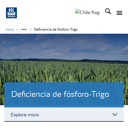
Buscar
Toggle
Toggle country lan
Inicio
Deficiencia de fósforo-Trigo
Deficiencia de fósforo-Trigo
Explore more
Toggl