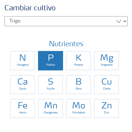
Fertilizantes con baja Huella de Carbono
Cambiar cultivo
Fertilizantes
Portafolio de Agricultura Digital
Nutrientes
N
P
K
Mg
Almacenaje y manejo de fertilizantes
Nitrógeno
Fósforo
Potasio
Magnesio
Soluciones por cultivos
Ca
S
B
Cu
Calcio
Azufre
Boro
Cobre
Deficiencia de nutrientes en cultivos
Fe
Mn
Mo
Zn
Hierro
Manganeso
Molibdeno
Zinc