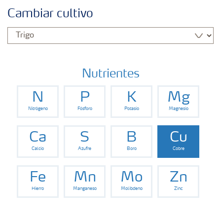
Fertilizantes con baja Huella de Carbono
Cambiar cultivo
Fertilizantes
Portafolio de Agricultura Digital
Nutrientes
N
P
K
Mg
Almacenaje y manejo de fertilizantes
Nitrógeno
Fósforo
Potasio
Magnesio
Soluciones por cultivos
Ca
S
B
Cu
Calcio
Azufre
Boro
Cobre
Deficiencia de nutrientes en cultivos
Fe
Mn
Mo
Zn
Hierro
Manganeso
Molibdeno
Zinc