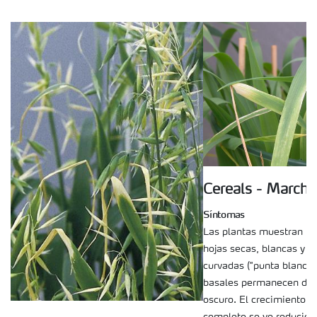
Cereals - Marchi
Síntomas
Las plantas muestran la
hojas secas, blancas y re
curvadas ("punta blanca"
basales permanecen de c
oscuro. El crecimiento d
completo se ve reducido