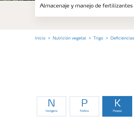
Almacenaje y manejo de fertilizantes
Fertilizantes
Portafolio de Agricultura Digital
Inicio
Nutrición vegetal
Trigo
Deficiencia
Almacenaje y manejo de fertilizantes
Soluciones por cultivos
Deficiencia de nutrientes en cultivos
N
P
K
Nitrógeno
Fósforo
Potasio