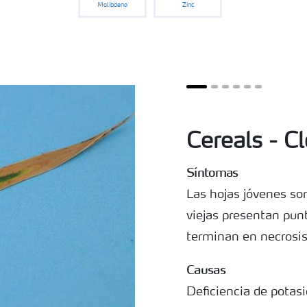
Molibdeno
Zinc
Cereals - Cl
Síntomas
Las hojas jóvenes so
viejas presentan punt
terminan en necrosis
Causas
Deficiencia de potasi