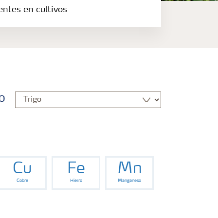
entes en cultivos
o
Cu
Fe
Mn
Cobre
Hierro
Manganeso