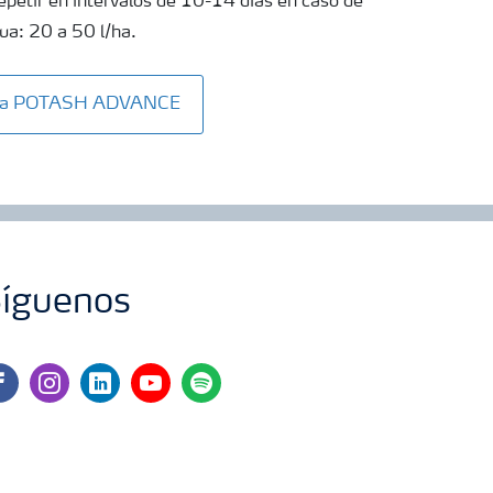
epetir en intervalos de 10-14 días en caso de
a: 20 a 50 l/ha.
Vita POTASH ADVANCE
íguenos
cebook
instagram
linkedin
youtube
spotify