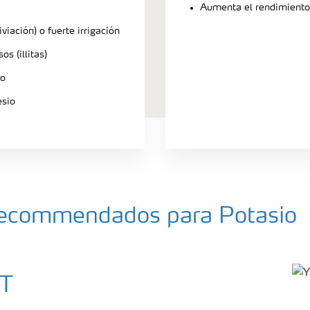
Aumenta el rendimiento 
iviación) o fuerte irrigación
s (illitas)
io
esio
a recommendados para Potasio
ST