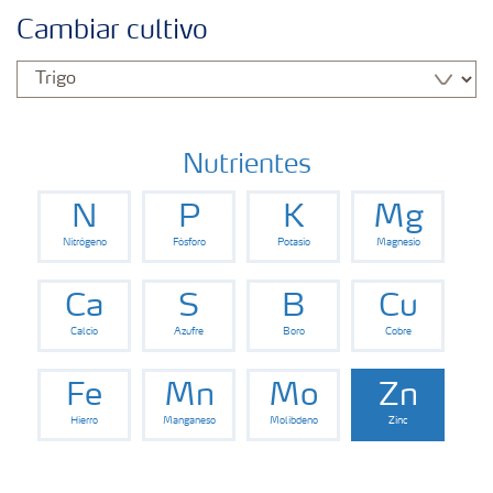
Fertilizantes con baja Huella de Carbono
Cambiar cultivo
Fertilizantes
Portafolio de Agricultura Digital
Nutrientes
N
P
K
Mg
Almacenaje y manejo de fertilizantes
Nitrógeno
Fósforo
Potasio
Magnesio
Soluciones por cultivos
Ca
S
B
Cu
Calcio
Azufre
Boro
Cobre
Deficiencia de nutrientes en cultivos
Fe
Mn
Mo
Zn
Hierro
Manganeso
Molibdeno
Zinc