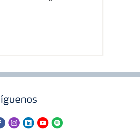
íguenos
cebook
instagram
linkedin
youtube
spotify