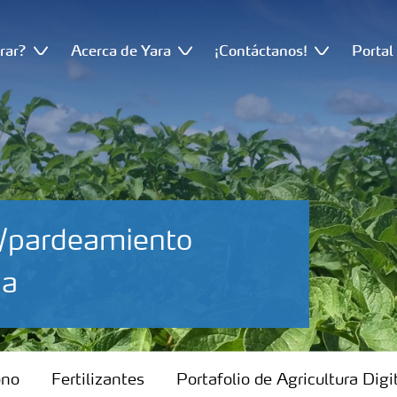
rar?
Acerca de Yara
¡Contáctanos!
Portal
io/pardeamiento
pa
ono
Fertilizantes
Portafolio de Agricultura Digi