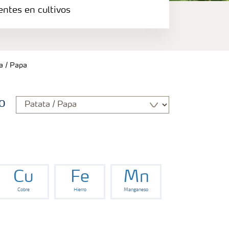
entes en cultivos
a / Papa
o
Cu
Fe
Mn
Cobre
Hierro
Manganeso