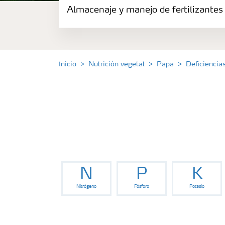
Almacenaje y manejo de fertilizantes
Fertilizantes
Portafolio de Agricultura Digital
Inicio
Nutrición vegetal
Papa
Deficiencia
Almacenaje y manejo de fertilizantes
Soluciones por cultivos
Deficiencia de nutrientes en cultivos
N
P
K
Nitrógeno
Fósforo
Potasio