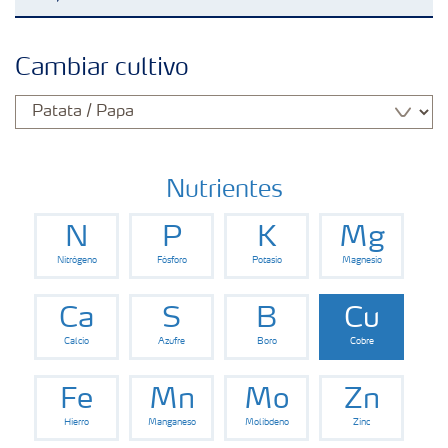
Fertilizantes con baja Huella de Carbono
Cambiar cultivo
Fertilizantes
Portafolio de Agricultura Digital
Nutrientes
N
P
K
Mg
Almacenaje y manejo de fertilizantes
Nitrógeno
Fósforo
Potasio
Magnesio
Soluciones por cultivos
Ca
S
B
Cu
Calcio
Azufre
Boro
Cobre
Deficiencia de nutrientes en cultivos
Fe
Mn
Mo
Zn
Hierro
Manganeso
Molibdeno
Zinc