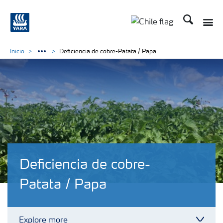
Buscar
Toggle
Toggle country lan
Inicio
Deficiencia de cobre-Patata / Papa
Deficiencia de cobre-
Patata / Papa
Explore more
Toggl