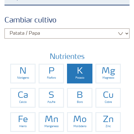
Fertilizantes con baja Huella de Carbono
Cambiar cultivo
Fertilizantes
Portafolio de Agricultura Digital
Nutrientes
N
P
K
Mg
Almacenaje y manejo de fertilizantes
Nitrógeno
Fósforo
Potasio
Magnesio
Soluciones por cultivos
Ca
S
B
Cu
Calcio
Azufre
Boro
Cobre
Deficiencia de nutrientes en cultivos
Fe
Mn
Mo
Zn
Hierro
Manganeso
Molibdeno
Zinc