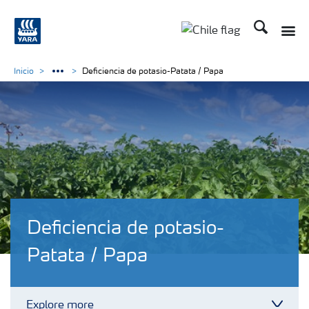
Buscar
Toggle
Toggle country lan
Inicio
Deficiencia de potasio-Patata / Papa
Deficiencia de potasio-
Patata / Papa
Explore more
Toggl