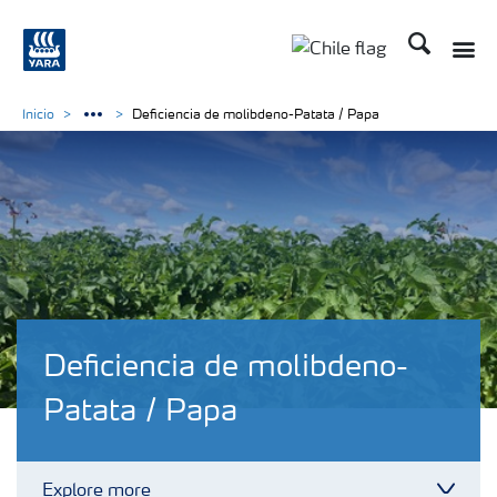
Buscar
Toggle
Toggle country lan
Inicio
Deficiencia de molibdeno-Patata / Papa
Deficiencia de molibdeno-
Patata / Papa
Explore more
Toggl