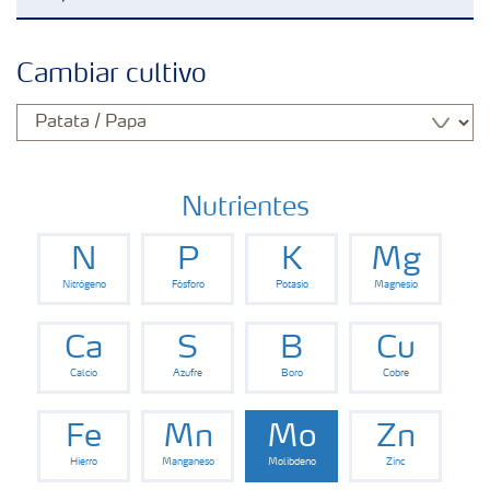
Fertilizantes con baja Huella de Carbono
Cambiar cultivo
Fertilizantes
Portafolio de Agricultura Digital
Nutrientes
N
P
K
Mg
Almacenaje y manejo de fertilizantes
Nitrógeno
Fósforo
Potasio
Magnesio
Soluciones por cultivos
Ca
S
B
Cu
Calcio
Azufre
Boro
Cobre
Deficiencia de nutrientes en cultivos
Fe
Mn
Mo
Zn
Hierro
Manganeso
Molibdeno
Zinc